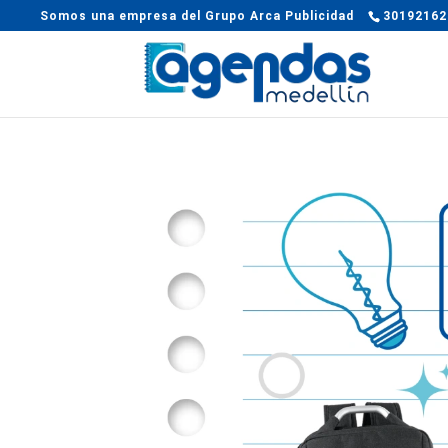
Somos una empresa del Grupo Arca Publicidad
30192162