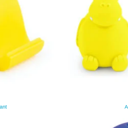
ant
A