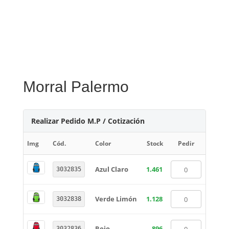
Morral Palermo
Realizar Pedido M.P / Cotización
Img
Cód.
Color
Stock
Pedir
Azul Claro
1.461
3032835
Verde Limón
1.128
3032838
Rojo
896
3032836