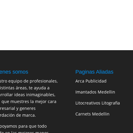
enes somos
Paginas Aliadas
tro equipo de profesionales,
Arca Publicidad
istintas áreas, te ayuda a
Imantados Medellin
rrollar ideas inimaginables,
 que muestres la mejor cara
Litocreativos Litografia
esarial y generes
Carnets Medellin
rdación de marca.
poyamos para que todo
e en las mejores manos.