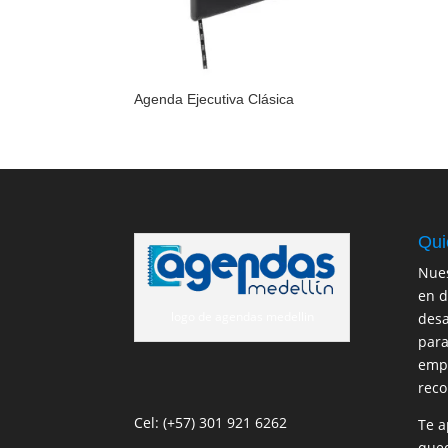
Agenda Ejecutiva Clásica
Qui
Nues
en d
logo de agendas medellin
desa
para
empr
reco
Cel: (+57) 301 921 6262
Te a
qued