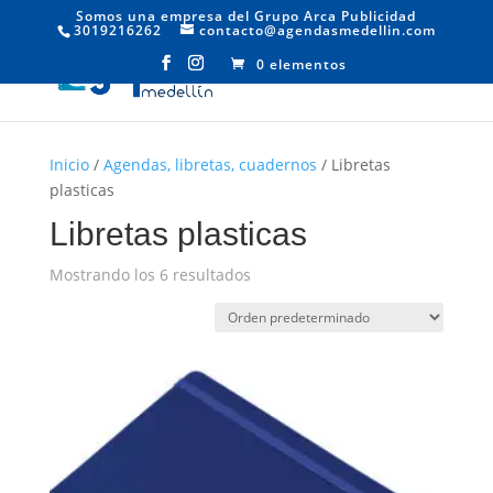
Somos una empresa del Grupo Arca Publicidad
3019216262
contacto@agendasmedellin.com
0 elementos
Inicio
/
Agendas, libretas, cuadernos
/ Libretas
plasticas
Libretas plasticas
Mostrando los 6 resultados