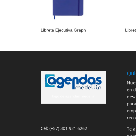
Libreta Ejecutiva Graph
Libre
Qui
Nues
en d
logo de agendas medellin
desa
para
empr
reco
Cel: (+57) 301 921 6262
Te a
qued