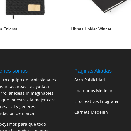
ta Enigma
Libreta Holder Winner
enes somos
Paginas Aliadas
tro equipo de profesionales,
Arca Publicidad
istintas áreas, te ayuda a
Imantados Medellin
rrollar ideas inimaginables,
 que muestres la mejor cara
Litocreativos Litografia
esarial y generes
Carnets Medellin
rdación de marca.
poyamos para que todo
e en las mejores manos.