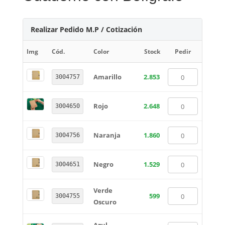
Realizar Pedido M.P / Cotización
Img
Cód.
Color
Stock
Pedir
Amarillo
2.853
3004757
Rojo
2.648
3004650
Naranja
1.860
3004756
Negro
1.529
3004651
Verde
599
3004755
Oscuro