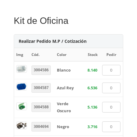
Kit de Oficina
Realizar Pedido M.P / Cotización
Img
Cód.
Color
Stock
Pedir
Blanco
8.140
3004586
Azul Rey
6.536
3004587
Verde
5.136
3004588
Oscuro
Negro
3.716
3004694