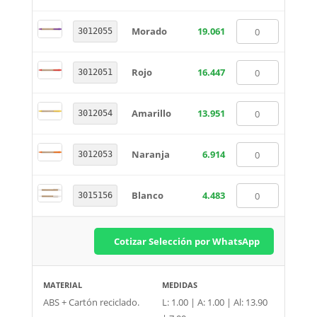
Morado
19.061
3012055
Rojo
16.447
3012051
Amarillo
13.951
3012054
Naranja
6.914
3012053
Blanco
4.483
3015156
Cotizar Selección por WhatsApp
MATERIAL
MEDIDAS
ABS + Cartón reciclado.
L: 1.00 | A: 1.00 | Al: 13.90