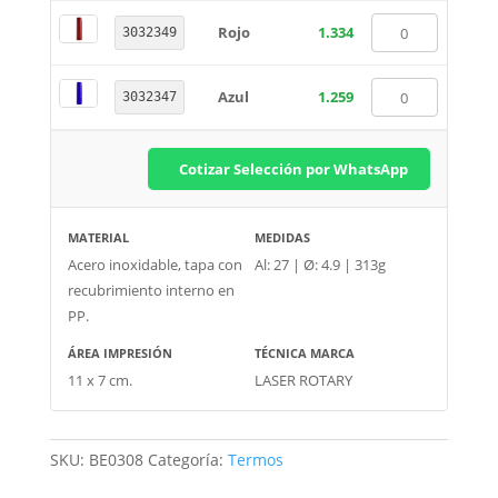
Rojo
1.334
3032349
Azul
1.259
3032347
Cotizar Selección por WhatsApp
MATERIAL
MEDIDAS
Acero inoxidable, tapa con
Al: 27 | Ø: 4.9 | 313g
recubrimiento interno en
PP.
ÁREA IMPRESIÓN
TÉCNICA MARCA
11 x 7 cm.
LASER ROTARY
SKU:
BE0308
Categoría:
Termos