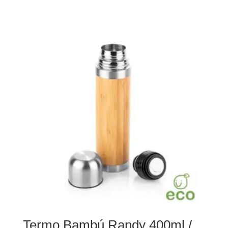
Termo Bambú Randy 400ml /