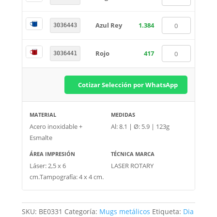
Azul Rey
1.384
3036443
Rojo
417
3036441
Cotizar Selección por WhatsApp
MATERIAL
MEDIDAS
Acero inoxidable +
Al: 8.1 | Ø: 5.9 | 123g
Esmalte
ÁREA IMPRESIÓN
TÉCNICA MARCA
Láser: 2,5 x 6
LASER ROTARY
cm.Tampografía: 4 x 4 cm.
SKU:
BE0331
Categoría:
Mugs metálicos
Etiqueta:
Dia