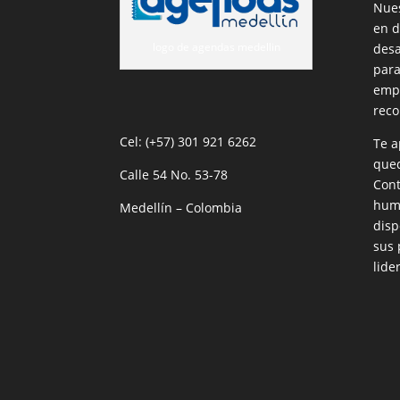
Nues
en d
logo de agendas medellin
desa
para
empr
reco
Cel: (+57) 301 921 6262
Te a
qued
Calle 54 No. 53-78
Cont
huma
Medellín – Colombia
disp
sus 
lide