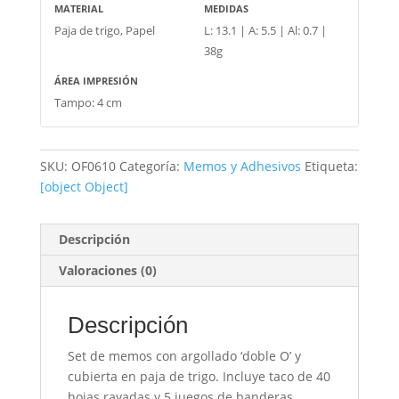
MATERIAL
MEDIDAS
Paja de trigo, Papel
L: 13.1 | A: 5.5 | Al: 0.7 |
38g
ÁREA IMPRESIÓN
Tampo: 4 cm
SKU:
OF0610
Categoría:
Memos y Adhesivos
Etiqueta:
[object Object]
Descripción
Valoraciones (0)
Descripción
Set de memos con argollado ‘doble O’ y
cubierta en paja de trigo. Incluye taco de 40
hojas rayadas y 5 juegos de banderas