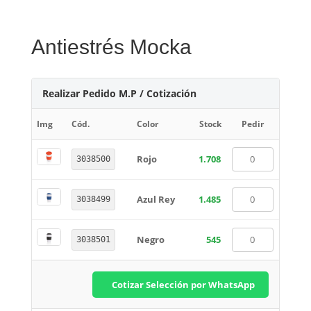
Antiestrés Mocka
Realizar Pedido M.P / Cotización
Img
Cód.
Color
Stock
Pedir
Rojo
1.708
3038500
Azul Rey
1.485
3038499
Negro
545
3038501
Cotizar Selección por WhatsApp