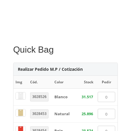
Quick Bag
Realizar Pedido M.P / Cotización
Img
Cód.
Color
Stock
Pedir
Blanco
31.517
3028526
Natural
25.896
3028453
Rojo
23.574
3028454