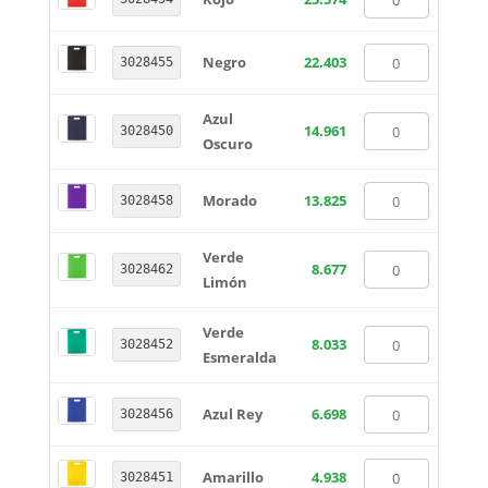
Negro
22.403
3028455
Azul
14.961
3028450
Oscuro
Morado
13.825
3028458
Verde
8.677
3028462
Limón
Verde
8.033
3028452
Esmeralda
Azul Rey
6.698
3028456
Amarillo
4.938
3028451