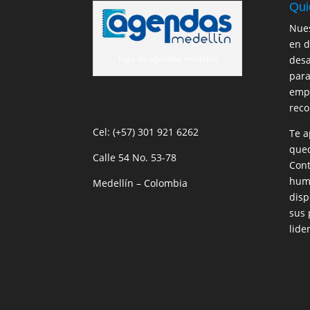
Qui
Nues
en d
logo de agendas medellin
desa
para
empr
reco
Cel: (+57) 301 921 6262
Te a
qued
Calle 54 No. 53-78
Cont
huma
Medellín – Colombia
disp
sus 
lide