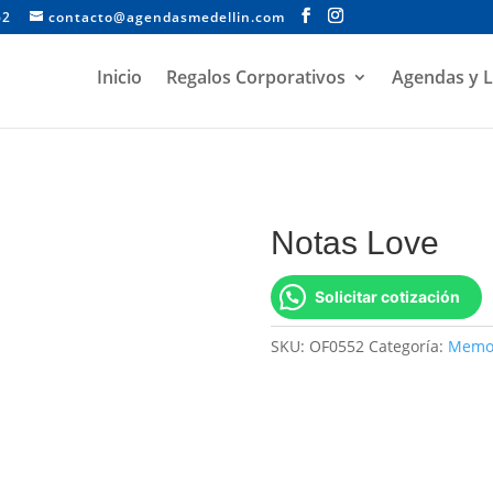
62
contacto@agendasmedellin.com
Inicio
Regalos Corporativos
Agendas y L
Notas Love
Solicitar cotización
SKU:
OF0552
Categoría:
Memos