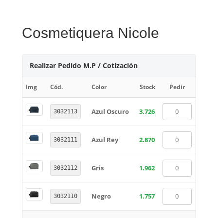
Cosmetiquera Nicole
Realizar Pedido M.P / Cotización
Img
Cód.
Color
Stock
Pedir
Azul Oscuro
3.726
3032113
Azul Rey
2.870
3032111
Gris
1.962
3032112
Negro
1.757
3032110