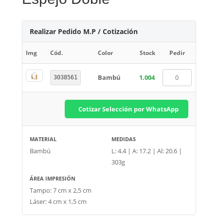
Realizar Pedido M.P / Cotización
Img
Cód.
Color
Stock
Pedir
Bambú
1.004
3038561
Cotizar Selección por WhatsApp
MATERIAL
MEDIDAS
Bambú
L: 4.4 | A: 17.2 | Al: 20.6 |
303g
ÁREA IMPRESIÓN
Tampo: 7 cm x 2,5 cm
Láser: 4 cm x 1,5 cm