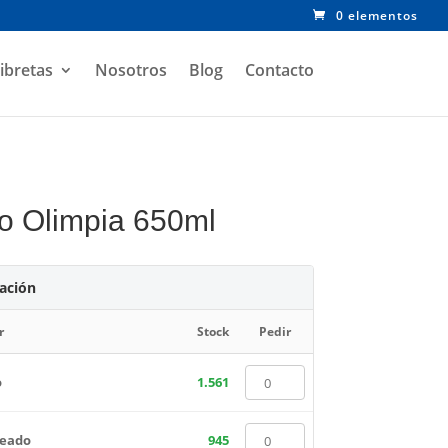
0 elementos
ibretas
Nosotros
Blog
Contacto
io Olimpia 650ml
zación
r
Stock
Pedir
o
1.561
teado
945