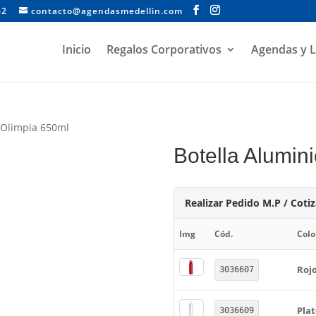
62
contacto@agendasmedellin.com
Inicio
Regalos Corporativos
Agendas y L
 Olimpia 650ml
Botella Alumin
Realizar Pedido M.P / Coti
Img
Cód.
Colo
Roj
3036607
Pla
3036609