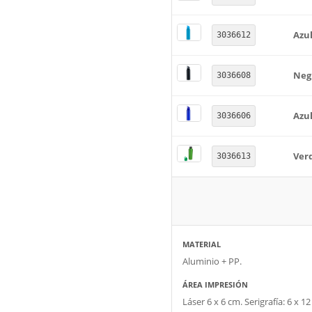
Azul
3036612
Neg
3036608
Azu
3036606
Ver
3036613
MATERIAL
Aluminio + PP.
ÁREA IMPRESIÓN
Láser 6 x 6 cm. Serigrafía: 6 x 12