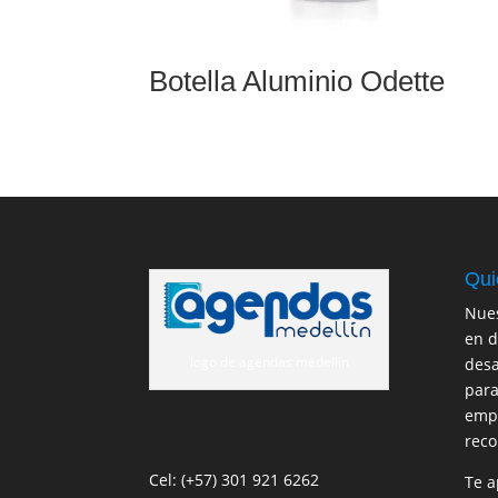
Botella Aluminio Odette
Qui
Nues
en d
logo de agendas medellin
desa
para
empr
reco
Cel: (+57) 301 921 6262
Te a