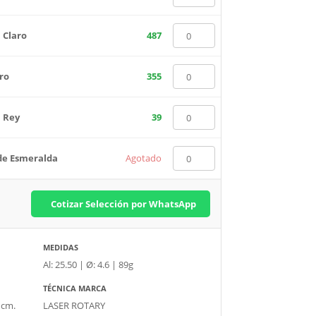
 Claro
487
ro
355
l Rey
39
de Esmeralda
Agotado
Cotizar Selección por WhatsApp
MEDIDAS
Al: 25.50 | Ø: 4.6 | 89g
TÉCNICA MARCA
 cm.
LASER ROTARY