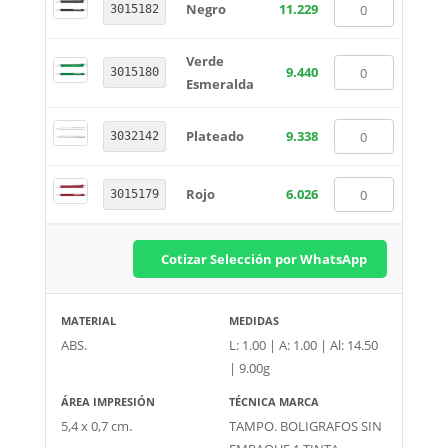
Negro
11.229
3015182
Verde
9.440
3015180
Esmeralda
Plateado
9.338
3032142
Rojo
6.026
3015179
Cotizar Selección por WhatsApp
MATERIAL
MEDIDAS
ABS.
L: 1.00 | A: 1.00 | Al: 14.50
| 9.00g
ÁREA IMPRESIÓN
TÉCNICA MARCA
5,4 x 0,7 cm.
TAMPO. BOLIGRAFOS SIN