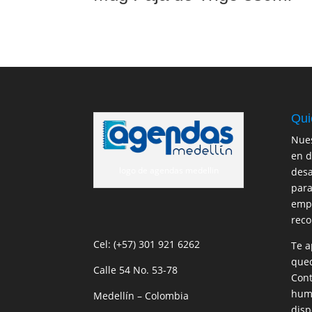
Qui
Nues
en d
logo de agendas medellin
desa
para
empr
reco
Cel: (+57) 301 921 6262
Te a
qued
Calle 54 No. 53-78
Cont
huma
Medellín – Colombia
disp