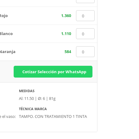
Rojo
1.360
Blanco
1.110
Naranja
584
Cotizar Selección por WhatsApp
MEDIDAS
Al: 11.50 | Ø: 6 | 81g
TÉCNICA MARCA
e el vaso:
TAMPO. CON TRATAMIENTO 1 TINTA