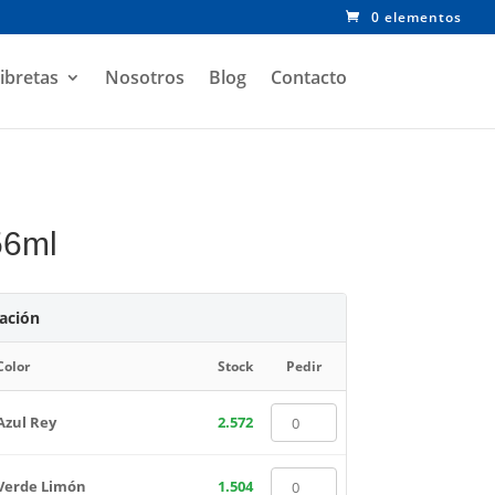
0 elementos
ibretas
Nosotros
Blog
Contacto
56ml
zación
Color
Stock
Pedir
Azul Rey
2.572
Verde Limón
1.504