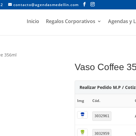
62
contacto@agendasmedellin.com
Inicio
Regalos Corporativos
Agendas y L
ee 356ml
Vaso Coffee 3
Realizar Pedido M.P / Coti
Img
Cód.
3032961
3032959