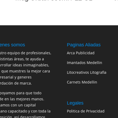
enes somos
Paginas Aliadas
tro equipo de profesionales,
Arca Publicidad
istintas áreas, te ayuda a
Imantados Medellin
rrollar ideas inimaginables,
 que muestres la mejor cara
Litocreativos Litografia
esarial y generes
Carnets Medellin
rdación de marca.
poyamos para que todo
e en las mejores manos.
Legales
amos con un capital
no capacitado y con toda la
Politica de Privacidad
osición, así desarrollamos