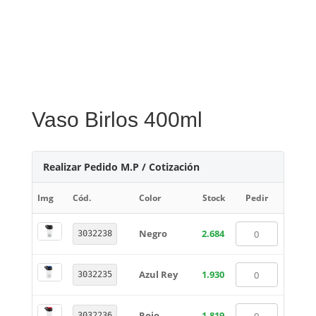
Vaso Birlos 400ml
Realizar Pedido M.P / Cotización
Img
Cód.
Color
Stock
Pedir
Negro
2.684
3032238
Azul Rey
1.930
3032235
Rojo
1.819
3032236