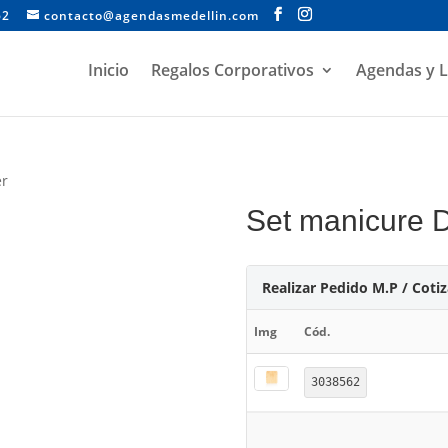
62
contacto@agendasmedellin.com
Inicio
Regalos Corporativos
Agendas y L
er
Set manicure D
Realizar Pedido M.P / Coti
Img
Cód.
3038562