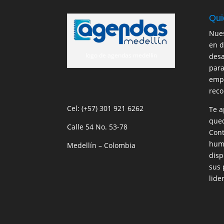
Qui
Nues
en d
logo de agendas medellin
desa
para
empr
reco
Cel: (+57) 301 921 6262
Te a
qued
Calle 54 No. 53-78
Cont
huma
Medellín – Colombia
disp
sus 
lide