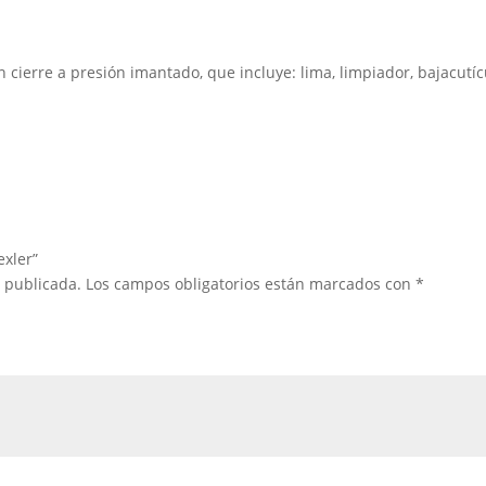
ierre a presión imantado, que incluye: lima, limpiador, bajacutícul
exler”
á publicada.
Los campos obligatorios están marcados con
*