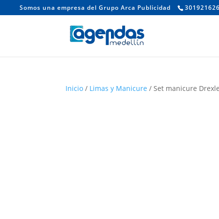
Somos una empresa del Grupo Arca Publicidad
30192162
Inicio
/
Limas y Manicure
/ Set manicure Drexl