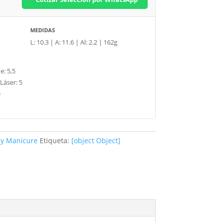
MEDIDAS
L: 10.3 | A: 11.6 | Al: 2.2 | 162g
e: 5,5
Láser: 5
e
 y Manicure
Etiqueta:
[object Object]