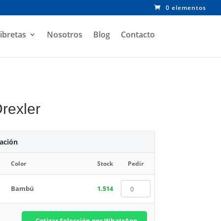
0 elementos
ibretas
Nosotros
Blog
Contacto
rexler
zación
Color
Stock
Pedir
Bambú
1.514
Cotizar Selección por WhatsApp