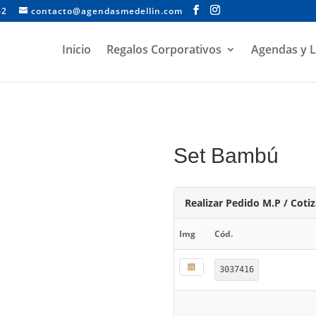
62
contacto@agendasmedellin.com
Inicio
Regalos Corporativos
Agendas y L
Set Bambú
Realizar Pedido M.P / Coti
Img
Cód.
3037416