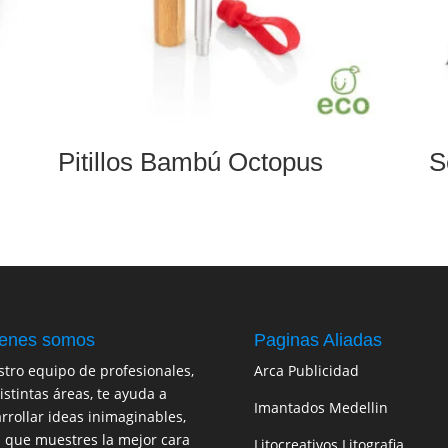
Pitillos Bambú Octopus
S
enes somos
Paginas Aliadas
tro equipo de profesionales,
Arca Publicidad
istintas áreas, te ayuda a
Imantados Medellin
rrollar ideas inimaginables,
 que muestres la mejor cara
Litocreativos Litografia