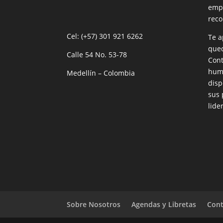
empr
reco
Cel: (+57) 301 921 6262
Te a
qued
Calle 54 No. 53-78
Cont
huma
Medellín – Colombia
disp
sus 
lide
Sobre Nosotros
Agendas y Libretas
Cont