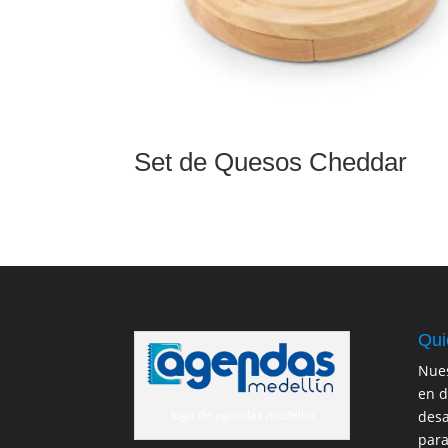
Set de Quesos Cheddar
Qui
Nues
en d
logo de agendas medellin
desa
para