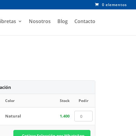
0 elementos
ibretas
Nosotros
Blog
Contacto
zación
Color
Stock
Pedir
Natural
1.400
Cotizar Selección por WhatsApp