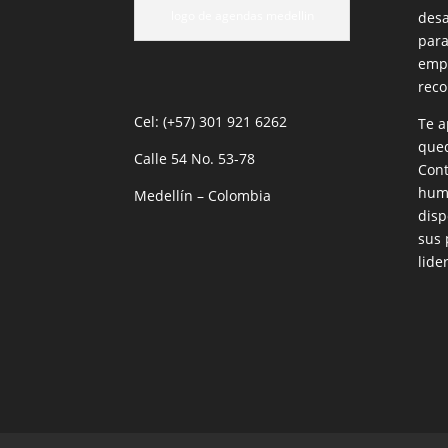
logo de agendas medellin
desa
para
empr
reco
Cel: (+57) 301 921 6262
Te a
qued
Calle 54 No. 53-78
Cont
huma
Medellín – Colombia
disp
sus 
lide