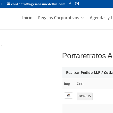
62
contacto@agendasmedellin.com
Inicio
Regalos Corporativos
Agendas y L
or
Portaretratos 
Realizar Pedido M.P / Coti
Img
Cód.
3032615