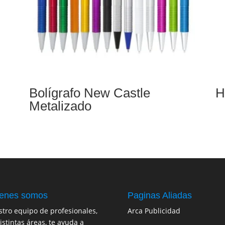
Bolígrafo New Castle
H
Metalizado
enes somos
Paginas Aliadas
tro equipo de profesionales,
Arca Publicidad
istintas áreas, te ayuda a