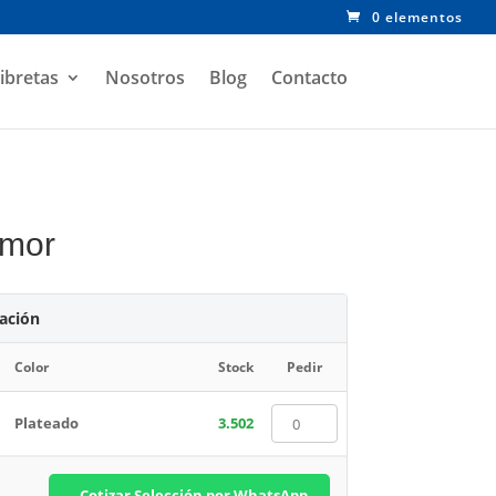
0 elementos
ibretas
Nosotros
Blog
Contacto
Amor
zación
Color
Stock
Pedir
Plateado
3.502
Cotizar Selección por WhatsApp