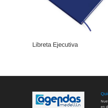
Libreta Ejecutiva
Qui
Nues
en d