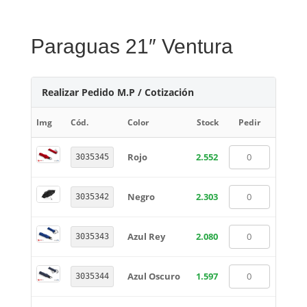
Paraguas 21″ Ventura
Realizar Pedido M.P / Cotización
Img
Cód.
Color
Stock
Pedir
Rojo
2.552
3035345
Negro
2.303
3035342
Azul Rey
2.080
3035343
Azul Oscuro
1.597
3035344