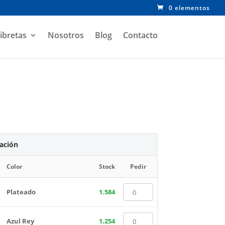
0 elementos
ibretas
Nosotros
Blog
Contacto
zación
Color
Stock
Pedir
Plateado
1.584
Azul Rey
1.254