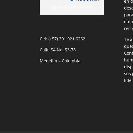
en d
logo de agendas medellin
desa
para
empr
reco
Cel: (+57) 301 921 6262
Te a
qued
Calle 54 No. 53-78
Cont
huma
Medellín – Colombia
disp
sus 
lide