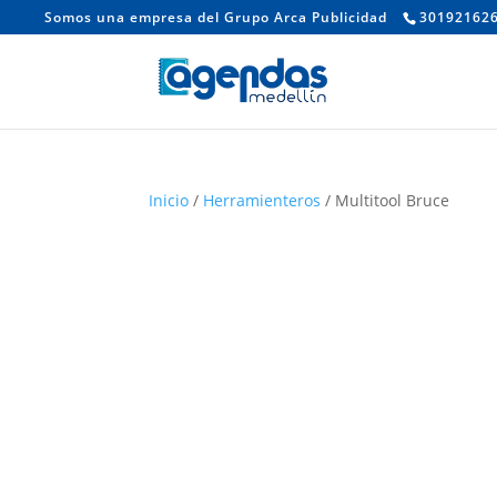
Somos una empresa del Grupo Arca Publicidad
30192162
Inicio
/
Herramienteros
/ Multitool Bruce