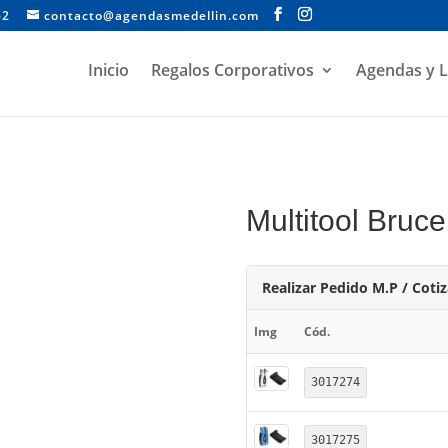
62
contacto@agendasmedellin.com
Inicio
Regalos Corporativos
Agendas y L
Multitool Bruce
Realizar Pedido M.P / Coti
Img
Cód.
3017274
3017275