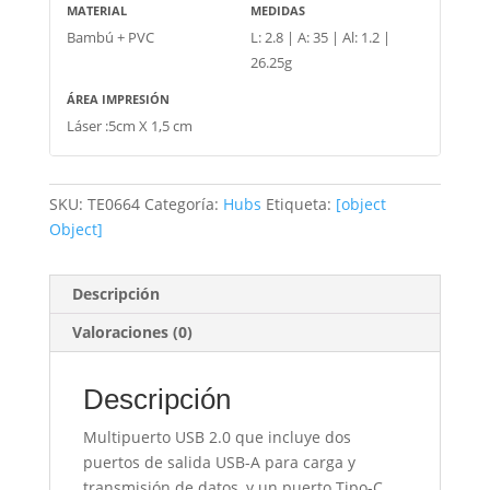
MATERIAL
MEDIDAS
Bambú + PVC
L: 2.8 | A: 35 | Al: 1.2 |
26.25g
ÁREA IMPRESIÓN
Láser :5cm X 1,5 cm
SKU:
TE0664
Categoría:
Hubs
Etiqueta:
[object
Object]
Descripción
Valoraciones (0)
Descripción
Multipuerto USB 2.0 que incluye dos
puertos de salida USB-A para carga y
transmisión de datos, y un puerto Tipo-C