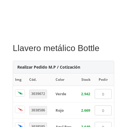
Llavero metálico Bottle
Realizar Pedido M.P / Cotización
Img
Cód.
Color
Stock
Pedir
Verde
2.942
3039072
Rojo
2.669
3038586
Azul Rey
2.649
3038585