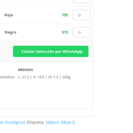
Rojo
755
Negro
513
Cotizar Selección por WhatsApp
MEDIDAS
sintetico
L: 21.2 | A: 14.5 | Al: 1.3 | 245g
as Ecológicas
Etiqueta:
[object Object]