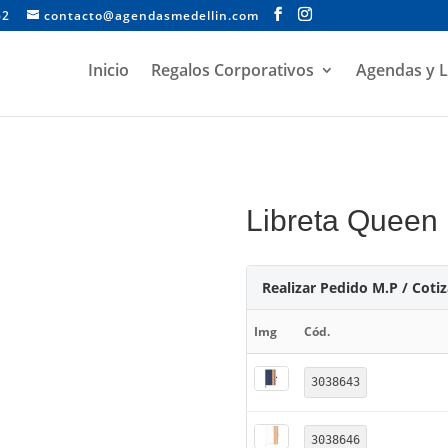
62
contacto@agendasmedellin.com
Inicio
Regalos Corporativos
Agendas y L
Libreta Queen
Realizar Pedido M.P / Coti
Img
Cód.
3038643
3038646