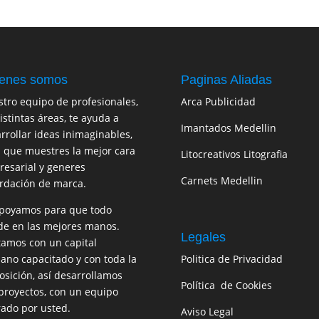
enes somos
Paginas Aliadas
tro equipo de profesionales,
Arca Publicidad
istintas áreas, te ayuda a
Imantados Medellin
rrollar ideas inimaginables,
 que muestres la mejor cara
Litocreativos Litografia
esarial y generes
Carnets Medellin
rdación de marca.
poyamos para que todo
e en las mejores manos.
Legales
amos con un capital
no capacitado y con toda la
Politica de Privacidad
osición, así desarrollamos
Política de Cookies
proyectos, con un equipo
rado por usted.
Aviso Legal