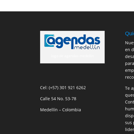
Qui
Nues
en d
logo de agendas medellin
desa
para
empr
reco
Cel: (+57) 301 921 6262
Te a
qued
Calle 54 No. 53-78
Cont
huma
Medellín – Colombia
disp
sus 
lide