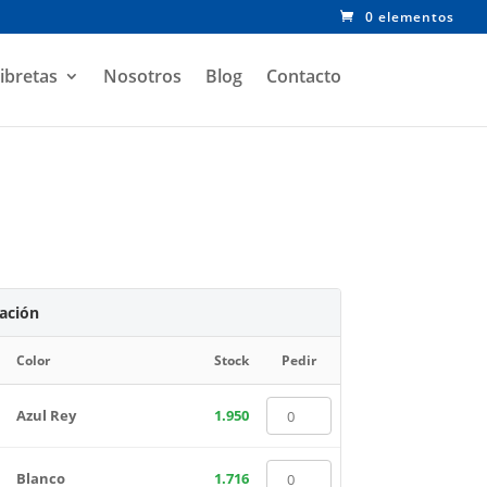
0 elementos
ibretas
Nosotros
Blog
Contacto
zación
Color
Stock
Pedir
Azul Rey
1.950
Blanco
1.716