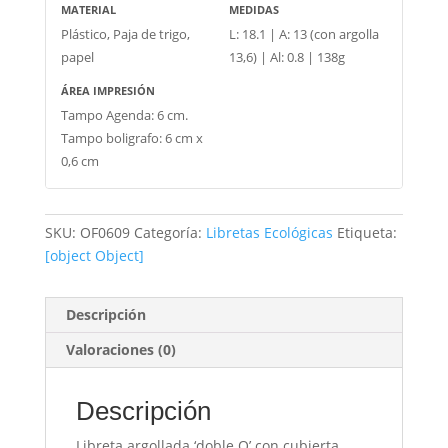
MATERIAL
MEDIDAS
Plástico, Paja de trigo,
L: 18.1 | A: 13 (con argolla
papel
13,6) | Al: 0.8 | 138g
ÁREA IMPRESIÓN
Tampo Agenda: 6 cm.
Tampo boligrafo: 6 cm x
0,6 cm
SKU:
OF0609
Categoría:
Libretas Ecológicas
Etiqueta:
[object Object]
Descripción
Valoraciones (0)
Descripción
Libreta argollada ‘doble O’ con cubierta