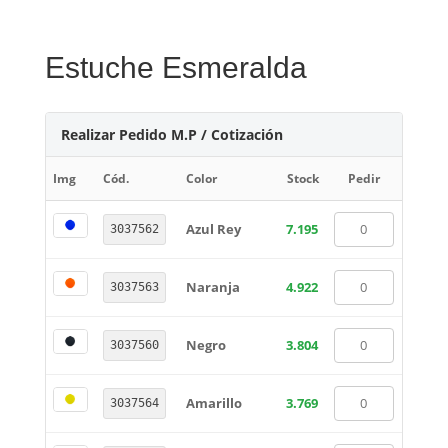
Estuche Esmeralda
Realizar Pedido M.P / Cotización
Img
Cód.
Color
Stock
Pedir
Azul Rey
7.195
3037562
Naranja
4.922
3037563
Negro
3.804
3037560
Amarillo
3.769
3037564