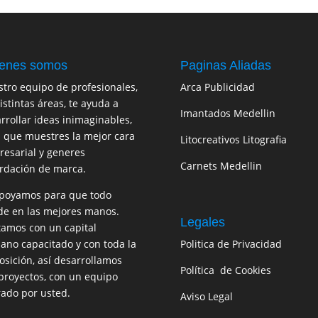
enes somos
Paginas Aliadas
tro equipo de profesionales,
Arca Publicidad
istintas áreas, te ayuda a
Imantados Medellin
rrollar ideas inimaginables,
 que muestres la mejor cara
Litocreativos Litografia
esarial y generes
Carnets Medellin
rdación de marca.
poyamos para que todo
e en las mejores manos.
Legales
amos con un capital
no capacitado y con toda la
Politica de Privacidad
osición, así desarrollamos
Política de Cookies
proyectos, con un equipo
rado por usted.
Aviso Legal