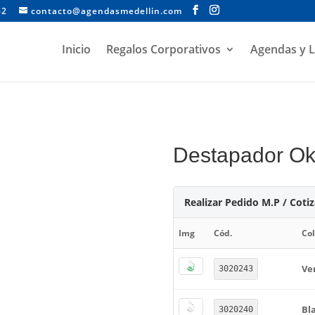
62
contacto@agendasmedellin.com
Inicio
Regalos Corporativos
Agendas y L
Destapador O
Realizar Pedido M.P / Coti
Img
Cód.
Col
Ve
3020243
Bl
3020240