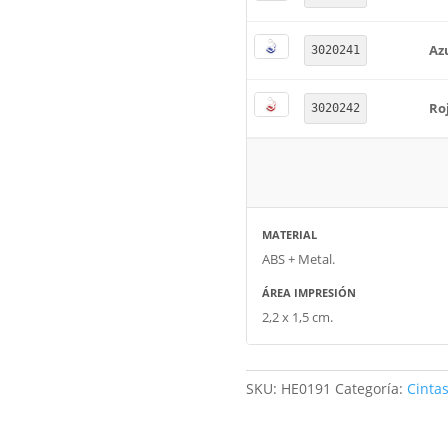
Az
3020241
Ro
3020242
MATERIAL
ABS + Metal.
ÁREA IMPRESIÓN
2,2 x 1,5 cm.
SKU:
HE0191
Categoría:
Cinta