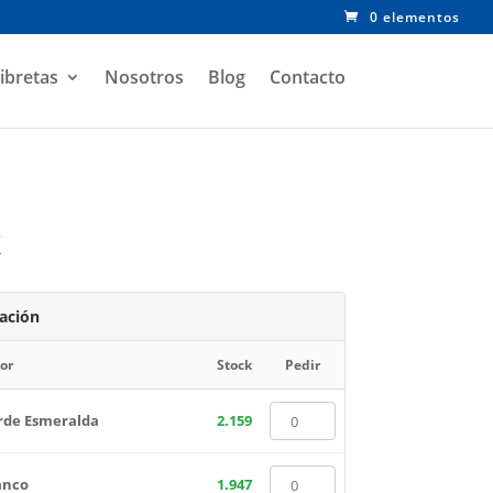
0 elementos
ibretas
Nosotros
Blog
Contacto
k
zación
or
Stock
Pedir
rde Esmeralda
2.159
anco
1.947