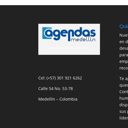
Qui
Nues
en d
logo de agendas medellin
desa
para
empr
reco
Cel: (+57) 301 921 6262
Te a
qued
Calle 54 No. 53-78
Cont
huma
Medellín – Colombia
disp
sus 
lide