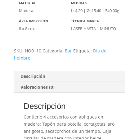
MATERIAL
MEDIDAS
Madera.
L: 4.20 | Ø: 15.40 | 540.00g
ÁREA IMPRESIÓN
TÉCNICA MARCA
8 x 8 cm.
LASER HASTA 1 MINUTO
SKU:
HO0110
Categoría:
Bar
Etiqueta:
Dia del
hombre
Descripción
Valoraciones (0)
Descripción
Contiene 4 accesorios con apliques en
madera: Tapón para botella, cortagotas, aro
antigoteo, sacacorchos de un tiempo. Caja
circular de madera con interior beige.