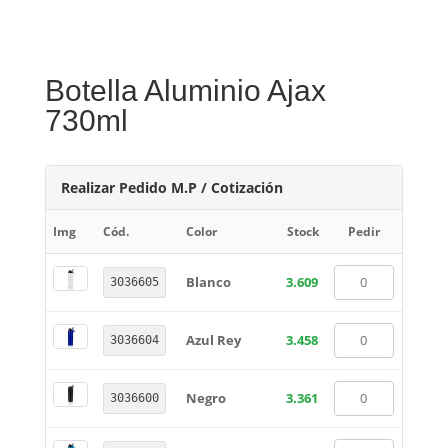
Botella Aluminio Ajax
730ml
Realizar Pedido M.P / Cotización
Img
Cód.
Color
Stock
Pedir
Blanco
3.609
3036605
Azul Rey
3.458
3036604
Negro
3.361
3036600