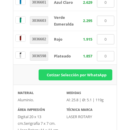
Azul Claro
2.629
3036601
Verde
2.295
3036603
Esmeralda
Rojo
1.915
3036602
Plateado
1.857
3036598
Cotizar Selección por WhatsApp
MATERIAL
MEDIDAS
Aluminio.
Al: 25.8 | Ø: 5.1 | 119g
ÁREA IMPRESIÓN
TÉCNICA MARCA
Digital 20 x 13
LASER ROTARY
cm.Serigrafía 7 x 7 cm.
Láser Rotary 11 x 11 cm.