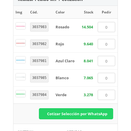
Img
Cód.
Color
Stock
Pedir
Rosado
14.504
3037983
Rojo
9.640
3037982
Azul Claro
8.041
3037981
Blanco
7.065
3037985
Verde
3.278
3037984
Cotizar Selección por WhatsApp