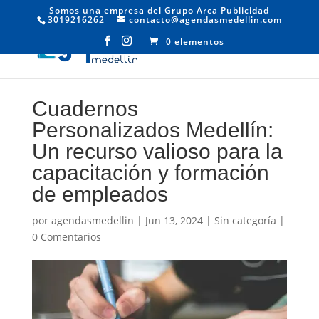
Somos una empresa del Grupo Arca Publicidad
3019216262
contacto@agendasmedellin.com
0 elementos
Cuadernos
Personalizados Medellín:
Un recurso valioso para la
capacitación y formación
de empleados
por
agendasmedellin
|
Jun 13, 2024
|
Sin categoría
|
0 Comentarios