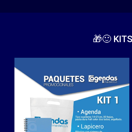
🎁🙂 KI