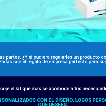
as partes. ¿Y si pudiera regalarles un producto c
izadas son el regalo de empresa perfecto para sus
coje el kit que mas se acomode a tus necesidad
SONALIZADOS CON EL DISEÑO, LOGOS PERS
QUE DESEES.